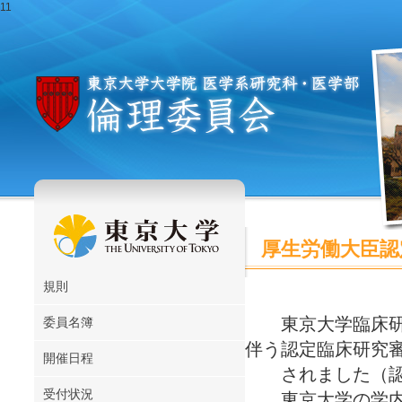
11
厚生労働大臣認
規則
東京大学臨床研究審
委員名簿
伴う認定臨床研究
開催日程
されました（認定番
受付状況
東京大学の学内ル