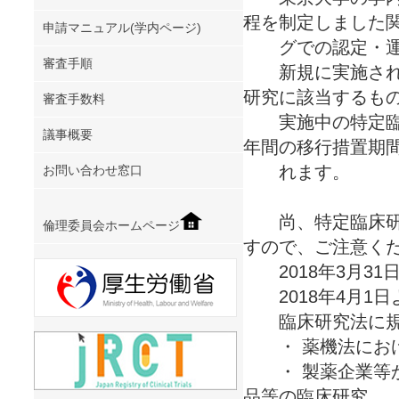
程を制定しました
申請マニュアル(学内ページ)
グでの認定・運
審査手順
新規に実施される
研究に該当するもの
審査手数料
実施中の特定臨床研
議事概要
年間の移行措置期
れます。
お問い合わせ窓口
尚、特定臨床研究
倫理委員会ホームページ
すので、ご注意く
2018年3月31
2018年4月1日
臨床研究法に規
・ 薬機法におけ
・ 製薬企業等か
品等の臨床研究