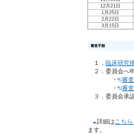
12月21日
1月25日
2月22日
3月15日
審査手順
１．
臨床研究
２．委員会へ申
・
審査
・
審査
３．委員会承認
詳細は
こちら
ます。