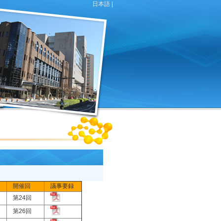
日本語 |
開催回
議事要録
)
第24回
)
第26回